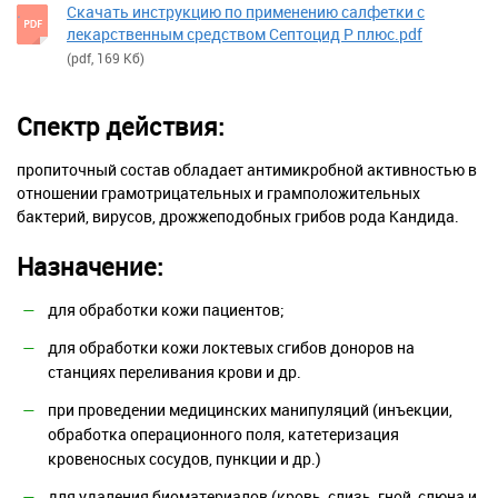
Скачать инструкцию по применению cалфетки с
лекарственным средством Септоцид Р плюс.pdf
(pdf, 169 Кб)
Спектр действия:
пропиточный состав обладает антимикробной активностью в
отношении грамотрицательных и грамположительных
бактерий, вирусов, дрожжеподобных грибов рода Кандида.
Назначение:
для обработки кожи пациентов;
для обработки кожи локтевых сгибов доноров на
станциях переливания крови и др.
при проведении медицинских манипуляций (инъекции,
обработка операционного поля, катетеризация
кровеносных сосудов, пункции и др.)
для удаления биоматериалов (кровь, слизь, гной, слюна и