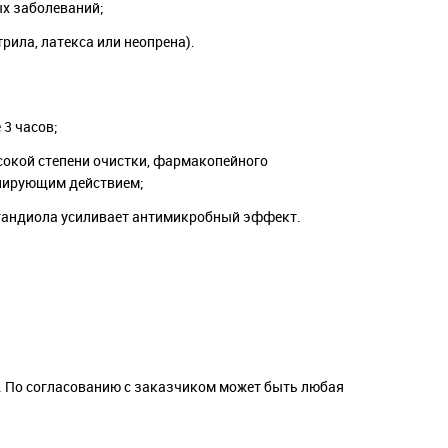
ых заболеваний;
рила, латекса или неопрена).
3 часов;
сокой степени очистки, фармакопейного
илирующим действием;
утандиола усиливает антимикробный эффект.
л. По согласованию с заказчиком может быть любая