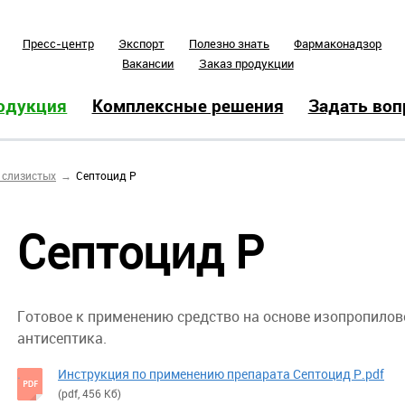
Пресс-центр
Экспорт
Полезно знать
Фармаконадзор
Вакансии
Заказ продукции
одукция
Комплексные решения
Задать воп
 слизистых
Септоцид Р
Септоцид Р
Готовое к применению средство на основе изопропилов
антисептика.
Инструкция по применению препарата Септоцид Р.pdf
(pdf, 456 Кб)